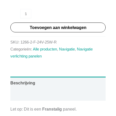
HT1266
F
Toevoegen aan winkelwagen
-
8
SKU:
1266-2-F-24V-25W-R
Kanaals
Categorieën:
Alle producten
,
Navigatie
,
Navigatie
navigatie
verlichting panelen
paneel
(Franstalig)
aantal
Beschrijving
Aanvullende informatie
Let op: Dit is een
Franstalig
paneel.