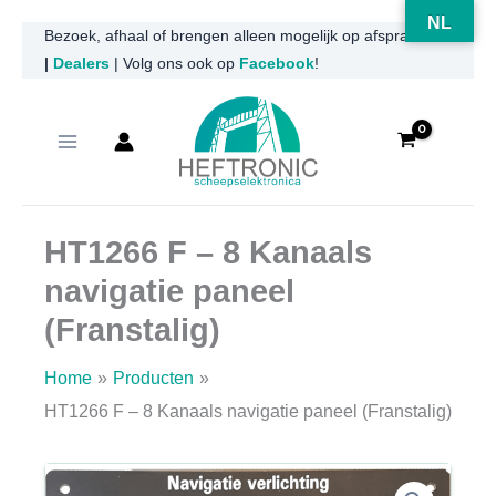
NL
Ga
Bezoek, afhaal of brengen alleen mogelijk op afspraak
|
Dealers
| Volg ons ook op
Facebook
!
naar
de
inhoud
HT1266 F – 8 Kanaals
navigatie paneel
(Franstalig)
Home
Producten
HT1266 F – 8 Kanaals navigatie paneel (Franstalig)