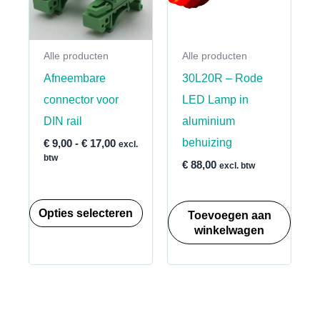
gekozen
worden
Alle producten
Alle producten
op
Afneembare
30L20R – Rode
de
connector voor
LED Lamp in
productpagina
DIN rail
aluminium
behuizing
Prijsklasse:
€
9,00
-
€
17,00
excl.
€ 9,00
btw
€
88,00
excl. btw
tot
€ 17,00
Dit
Opties selecteren
Toevoegen aan
product
winkelwagen
heeft
meerdere
variaties.
Deze