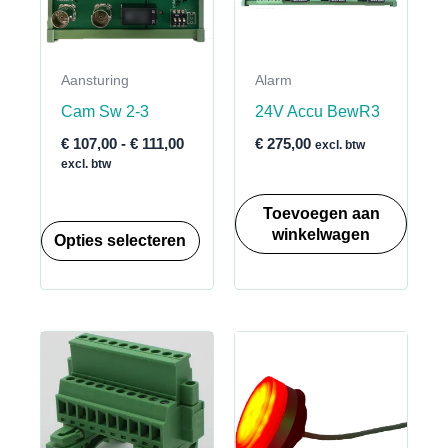
Aansturing
Alarm
Cam Sw 2-3
24V Accu BewR3
Prijsklasse:
€
107,00
-
€
111,00
€
275,00
excl. btw
€ 107,00
excl. btw
tot
€ 111,00
Toevoegen aan
Dit
winkelwagen
Opties selecteren
product
heeft
meerdere
variaties.
Deze
optie
kan