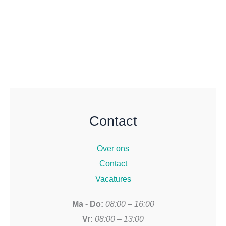
optie
kan
gekozen
worden
op
de
productpagina
Contact
Over ons
Contact
Vacatures
Ma - Do:
08:00 – 16:00
Vr:
08:00 – 13:00