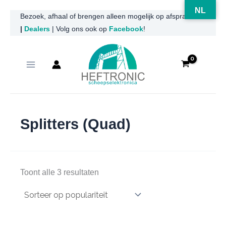
NL
Ga
Bezoek, afhaal of brengen alleen mogelijk op afspraak
|
Dealers
| Volg ons ook op
Facebook
!
naar
de
inhoud
Splitters (Quad)
Gesorteerd
Toont alle 3 resultaten
op
populariteit