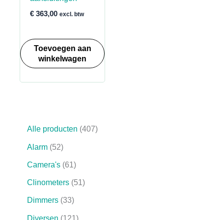
€
363,00
excl. btw
Toevoegen aan
winkelwagen
4
Alle producten
407
0
5
Alarm
52
7
2
p
6
Camera's
61
p
r
1
r
5
Clinometers
51
o
p
o
1
d
r
3
Dimmers
33
d
p
u
o
3
u
r
1
Diversen
121