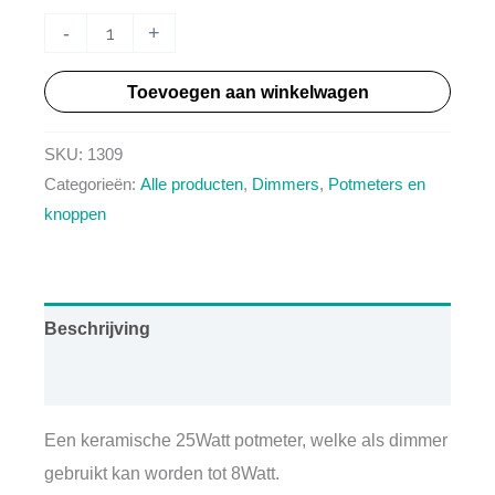
HT1309
-
+
-
Toevoegen aan winkelwagen
8Watt
dimmer
SKU:
1309
aantal
Categorieën:
Alle producten
,
Dimmers
,
Potmeters en
knoppen
Beschrijving
Aanvullende informatie
Een keramische 25Watt potmeter, welke als dimmer
gebruikt kan worden tot 8Watt.