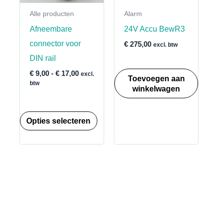
Alle producten
Alarm
Afneembare
24V Accu BewR3
connector voor
€
275,00
excl. btw
DIN rail
Prijsklasse:
€
9,00
-
€
17,00
excl.
Toevoegen aan
€ 9,00
btw
winkelwagen
tot
€ 17,00
Dit
Opties selecteren
product
heeft
meerdere
variaties.
Deze
optie
kan