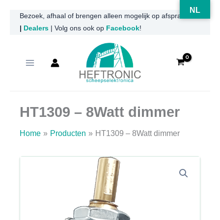
NL
Ga
Bezoek, afhaal of brengen alleen mogelijk op afspraak
|
Dealers
| Volg ons ook op
Facebook
!
naar
de
inhoud
HT1309 – 8Watt dimmer
Home
Producten
HT1309 – 8Watt dimmer