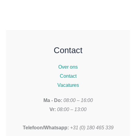
gekozen
worden
op
de
productpagina
Contact
Over ons
Contact
Vacatures
Ma - Do:
08:00 – 16:00
Vr:
08:00 – 13:00
Telefoon/Whatsapp:
+31 (0) 180 465 339