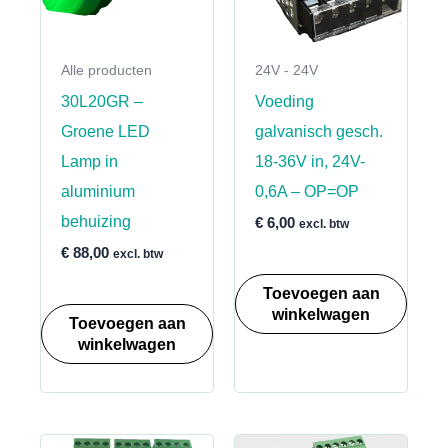
Alle producten
24V - 24V
30L20GR –
Voeding
Groene LED
galvanisch gesch.
Lamp in
18-36V in, 24V-
aluminium
0,6A – OP=OP
behuizing
€
6,00
excl. btw
€
88,00
excl. btw
Toevoegen aan
winkelwagen
Toevoegen aan
winkelwagen