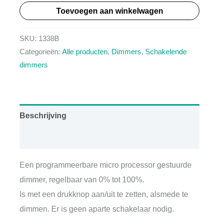
Toevoegen aan winkelwagen
180Watt,
Schakelende
SKU:
1338B
dimmer
Categorieën:
Alle producten
,
Dimmers
,
Schakelende
in
dimmers
de
PLUS,
Potmeter
of
Beschrijving
Puls
Aanvullende informatie
aantal
Een programmeerbare micro processor gestuurde
dimmer, regelbaar van 0% tot 100%.
Is met een drukknop aan/uit te zetten, alsmede te
dimmen. Er is geen aparte schakelaar nodig.