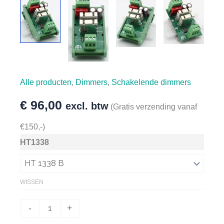
Alle producten
,
Dimmers
,
Schakelende dimmers
€
96,00
excl. btw
(Gratis verzending vanaf
€150,-)
HT1338
WISSEN
HT1338
-
+
-