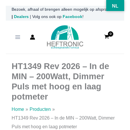
NL
Ga
Bezoek, afhaal of brengen alleen mogelijk op afspraak
|
Dealers
| Volg ons ook op
Facebook
!
naar
de
inhoud
HT1349 Rev 2026 – In de
MIN – 200Watt, Dimmer
Puls met hoog en laag
potmeter
Home
Producten
HT1349 Rev 2026 – In de MIN – 200Watt, Dimmer
Puls met hoog en laag potmeter