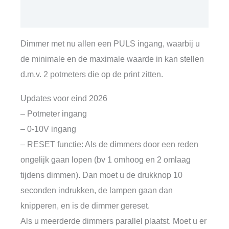
Puls
Aanvullende informatie
met
hoog
Dimmer met nu allen een PULS ingang, waarbij u
en
de minimale en de maximale waarde in kan stellen
laag
d.m.v. 2 potmeters die op de print zitten.
potmeter
Updates voor eind 2026
aantal
– Potmeter ingang
– 0-10V ingang
– RESET functie: Als de dimmers door een reden
ongelijk gaan lopen (bv 1 omhoog en 2 omlaag
tijdens dimmen). Dan moet u de drukknop 10
seconden indrukken, de lampen gaan dan
knipperen, en is de dimmer gereset.
Als u meerderde dimmers parallel plaatst. Moet u er