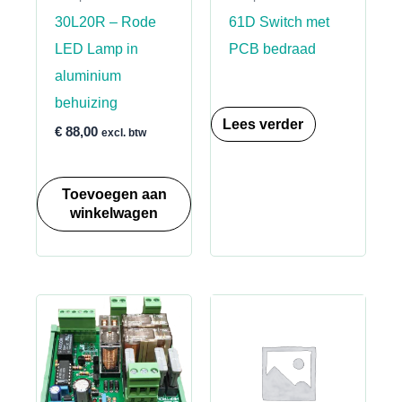
30L20R – Rode
61D Switch met
LED Lamp in
PCB bedraad
aluminium
behuizing
Lees verder
€
88,00
excl. btw
Toevoegen aan
winkelwagen