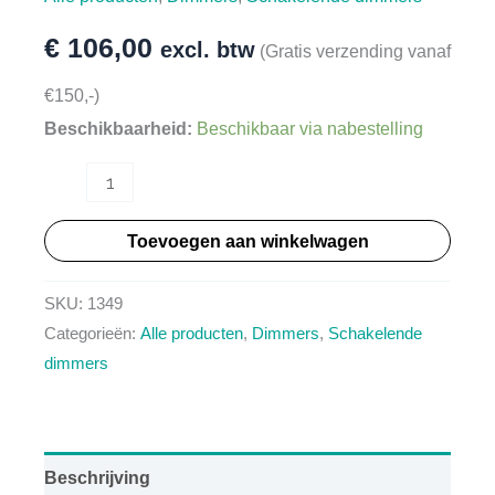
€
106,00
excl. btw
(Gratis verzending vanaf
€150,-)
Beschikbaarheid:
Beschikbaar via nabestelling
HT1349
Rev
Toevoegen aan winkelwagen
2026
-
SKU:
1349
In
Categorieën:
Alle producten
,
Dimmers
,
Schakelende
de
dimmers
MIN
-
200Watt,
Dimmer
Beschrijving