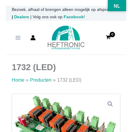
NL
Ga
Bezoek, afhaal of brengen alleen mogelijk op afspraak
|
Dealers
| Volg ons ook op
Facebook
!
naar
de
inhoud
1732 (LED)
Home
Producten
1732 (LED)