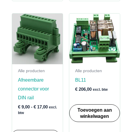
Alle producten
Alle producten
Afneembare
BL11
connector voor
€
206,00
excl. btw
DIN rail
Prijsklasse:
€
9,00
-
€
17,00
excl.
Toevoegen aan
€ 9,00
btw
winkelwagen
tot
€ 17,00
Dit