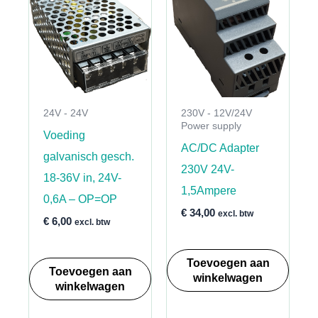
24V - 24V
230V - 12V/24V
Power supply
Voeding
AC/DC Adapter
galvanisch gesch.
230V 24V-
18-36V in, 24V-
1,5Ampere
0,6A – OP=OP
€
34,00
excl. btw
€
6,00
excl. btw
Toevoegen aan
Toevoegen aan
winkelwagen
winkelwagen