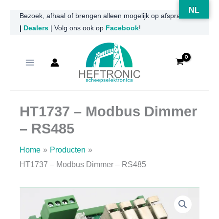
NL
Ga
Bezoek, afhaal of brengen alleen mogelijk op afspraak
|
Dealers
| Volg ons ook op
Facebook
!
naar
de
inhoud
HT1737 – Modbus Dimmer
– RS485
Home
Producten
HT1737 – Modbus Dimmer – RS485