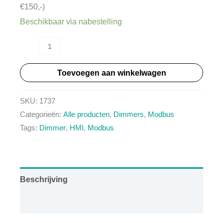
€150,-)
Beschikbaar via nabestelling
HT1737
-
Toevoegen aan winkelwagen
Modbus
Dimmer
SKU:
1737
-
Categorieën:
Alle producten
,
Dimmers
,
Modbus
RS485
Tags:
Dimmer
,
HMI
,
Modbus
aantal
Beschrijving
Aanvullende informatie