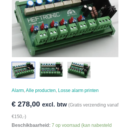
Alarm
,
Alle producten
,
Losse alarm printen
€
278,00
excl. btw
(Gratis verzending vanaf
€150,-)
Beschikbaarheid:
7 op voorraad (kan nabesteld