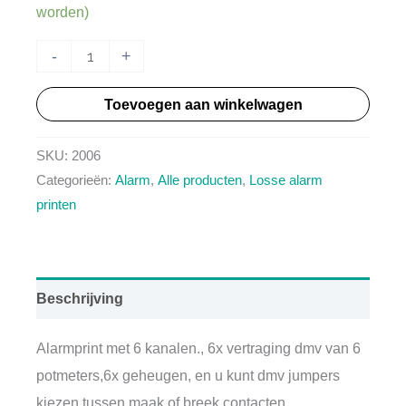
worden)
HT2006
-
+
-
Toevoegen aan winkelwagen
Alarm
print
SKU:
2006
6
Categorieën:
Alarm
,
Alle producten
,
Losse alarm
kanaals
printen
aantal
Beschrijving
Alarmprint met 6 kanalen., 6x vertraging dmv van 6
potmeters,6x geheugen, en u kunt dmv jumpers
kiezen tussen maak of breek contacten.