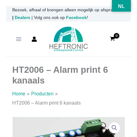
NL
Ga
Bezoek, afhaal of brengen alleen mogelijk op afspraak
|
Dealers
| Volg ons ook op
Facebook
!
naar
de
inhoud
HT2006 – Alarm print 6
kanaals
Home
Producten
HT2006 – Alarm print 6 kanaals