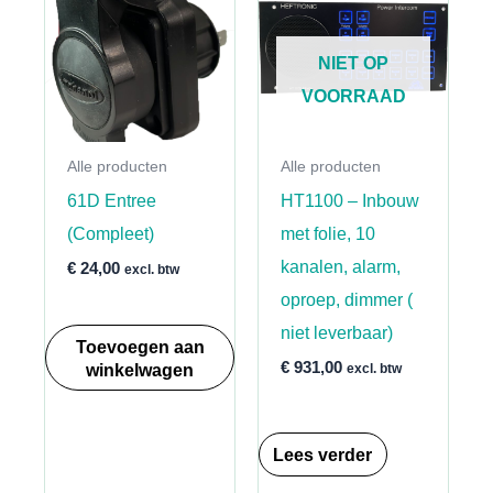
NIET OP
VOORRAAD
Alle producten
Alle producten
61D Entree
HT1100 – Inbouw
(Compleet)
met folie, 10
kanalen, alarm,
€
24,00
excl. btw
oproep, dimmer (
niet leverbaar)
Toevoegen aan
winkelwagen
€
931,00
excl. btw
Lees verder