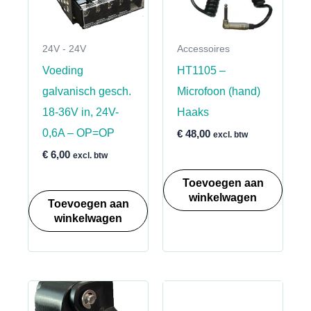
24V - 24V
Accessoires
Voeding
HT1105 –
galvanisch gesch.
Microfoon (hand)
18-36V in, 24V-
Haaks
0,6A – OP=OP
€
48,00
excl. btw
€
6,00
excl. btw
Toevoegen aan
winkelwagen
Toevoegen aan
winkelwagen