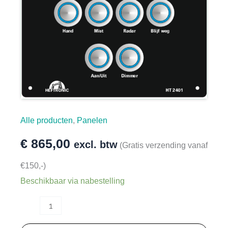
Alle producten
,
Panelen
€
865,00
excl. btw
(Gratis verzending vanaf
€150,-)
Beschikbaar via nabestelling
HT2401
-