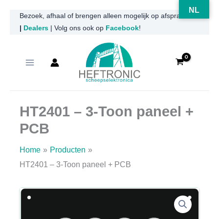
NL
Ga
Bezoek, afhaal of brengen alleen mogelijk op afspraak
|
Dealers
| Volg ons ook op
Facebook
!
naar
de
inhoud
HT2401 – 3-Toon paneel +
PCB
Home
Producten
HT2401 – 3-Toon paneel + PCB