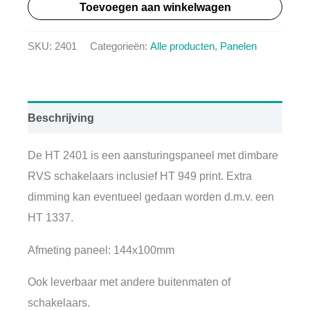
Toevoegen aan winkelwagen
3-
Toon
SKU:
2401
Categorieën:
Alle producten
,
Panelen
paneel
+
PCB
aantal
Beschrijving
De HT 2401 is een aansturingspaneel met dimbare
RVS schakelaars inclusief HT 949 print. Extra
dimming kan eventueel gedaan worden d.m.v. een
HT 1337.
Afmeting paneel: 144x100mm
Ook leverbaar met andere buitenmaten of
schakelaars.