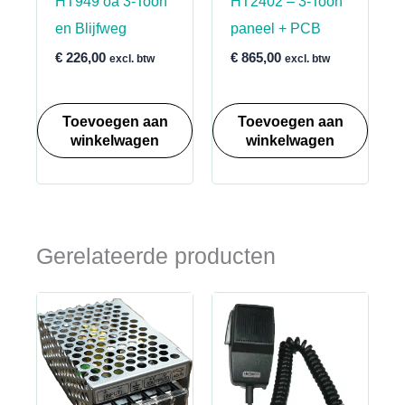
HT949 oa 3-Toon
HT2402 – 3-Toon
en Blijfweg
paneel + PCB
€
226,00
€
865,00
excl. btw
excl. btw
Toevoegen aan
Toevoegen aan
winkelwagen
winkelwagen
Gerelateerde producten