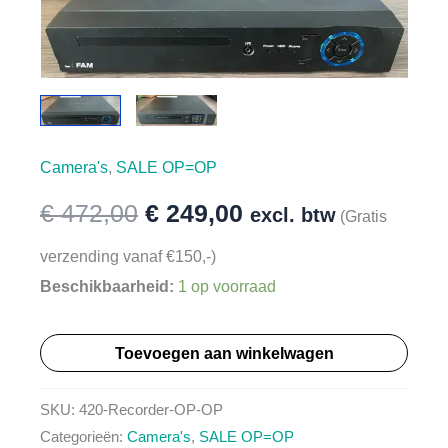
Camera's
,
SALE OP=OP
Oorspronkelijke
Huidige
€
472,00
€
249,00
excl. btw
(Gratis
prijs
prijs
verzending vanaf €150,-)
Beschikbaarheid:
1 op voorraad
was:
is:
HT420
€ 472,00.
€ 249,00.
Toevoegen aan winkelwagen
Recorder
2TB
SKU:
420-Recorder-OP-OP
-
Categorieën:
Camera's
,
SALE OP=OP