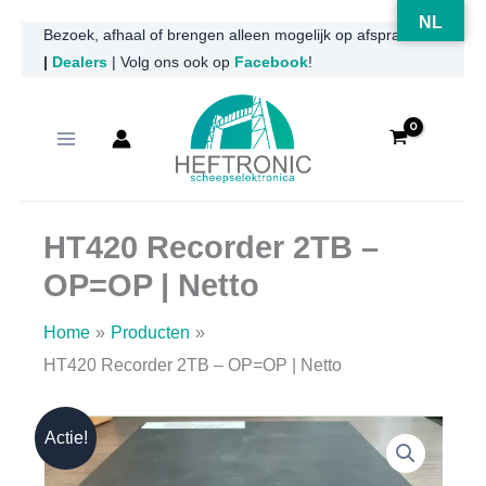
NL
Ga
Bezoek, afhaal of brengen alleen mogelijk op afspraak
|
Dealers
| Volg ons ook op
Facebook
!
naar
de
inhoud
HT420 Recorder 2TB –
OP=OP | Netto
Home
Producten
HT420 Recorder 2TB – OP=OP | Netto
Actie!