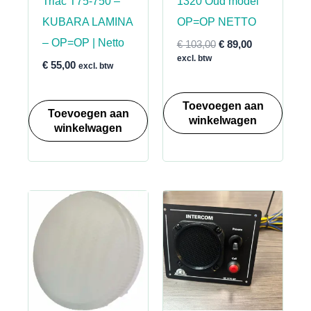
Triac T75-750 –
1320 Oud model
KUBARA LAMINA
OP=OP NETTO
– OP=OP | Netto
Oorspronkelijke
Huidige
€
103,00
€
89,00
prijs
prijs
excl. btw
€
55,00
excl. btw
was:
is:
€ 103,00.
€ 89,00.
Toevoegen aan
Toevoegen aan
winkelwagen
winkelwagen