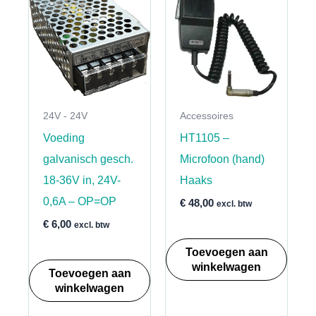
24V - 24V
Accessoires
Voeding
HT1105 –
galvanisch gesch.
Microfoon (hand)
18-36V in, 24V-
Haaks
0,6A – OP=OP
€
48,00
excl. btw
€
6,00
excl. btw
Toevoegen aan
winkelwagen
Toevoegen aan
winkelwagen