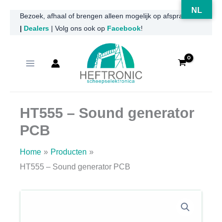
NL
Ga
Bezoek, afhaal of brengen alleen mogelijk op afspraak
|
Dealers
| Volg ons ook op
Facebook
!
naar
de
inhoud
HT555 – Sound generator
PCB
Home
Producten
HT555 – Sound generator PCB