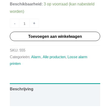
Beschikbaarheid:
3 op voorraad (kan nabesteld
worden)
HT555
-
+
-
Toevoegen aan winkelwagen
Sound
generator
SKU:
555
PCB
Categorieën:
Alarm
,
Alle producten
,
Losse alarm
aantal
printen
Beschrijving
Aanvullende informatie