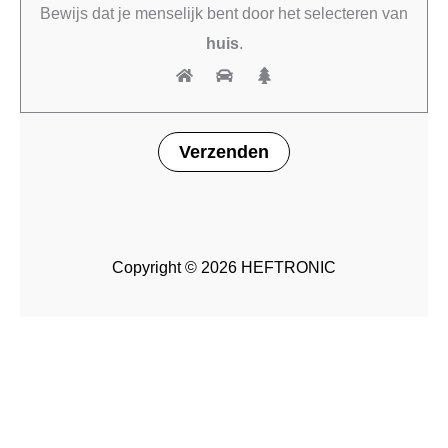
Bewijs dat je menselijk bent door het selecteren van
huis
.
Copyright © 2026 HEFTRONIC
Beschikbaar via
Toevoegen
Inkochnito
-
+
aan
nabestelling
winkelwagen
Flipperkast
voeding