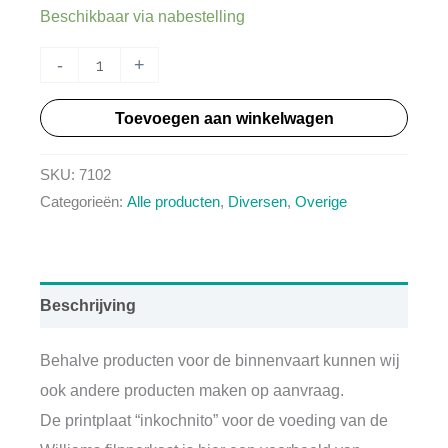
Beschikbaar via nabestelling
Inkochnito
-
+
Flipperkast
Toevoegen aan winkelwagen
voeding
pcb
SKU:
7102
aantal
Categorieën:
Alle producten
,
Diversen
,
Overige
Beschrijving
Behalve producten voor de binnenvaart kunnen wij
ook andere producten maken op aanvraag.
De printplaat “inkochnito” voor de voeding van de