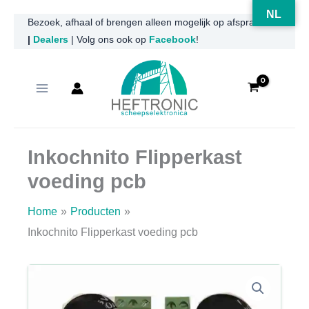
NL
Ga
Bezoek, afhaal of brengen alleen mogelijk op afspraak
|
Dealers
| Volg ons ook op
Facebook
!
naar
de
inhoud
Inkochnito Flipperkast
voeding pcb
Home
Producten
Inkochnito Flipperkast voeding pcb