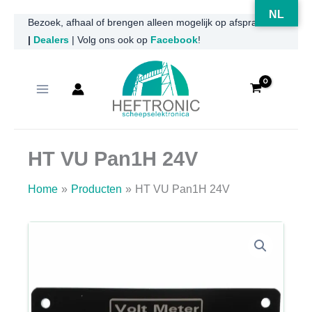
NL
Ga
Bezoek, afhaal of brengen alleen mogelijk op afspraak
|
Dealers
| Volg ons ook op
Facebook
!
naar
de
inhoud
HT VU Pan1H 24V
Home
Producten
HT VU Pan1H 24V