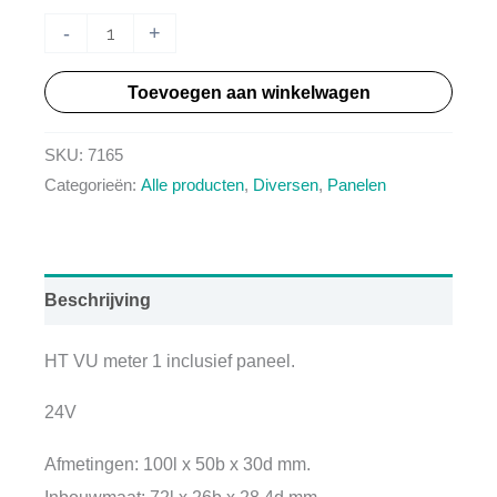
HT
-
+
VU
Toevoegen aan winkelwagen
Pan1H
24V
SKU:
7165
aantal
Categorieën:
Alle producten
,
Diversen
,
Panelen
Beschrijving
HT VU meter 1 inclusief paneel.
24V
Afmetingen: 100l x 50b x 30d mm.
Inbouwmaat: 72l x 26b x 28,4d mm.