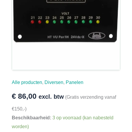
Alle producten
,
Diversen
,
Panelen
€
86,00
excl. btw
(Gratis verzending vanaf
€150,-)
Beschikbaarheid:
3 op voorraad (kan nabesteld
worden)