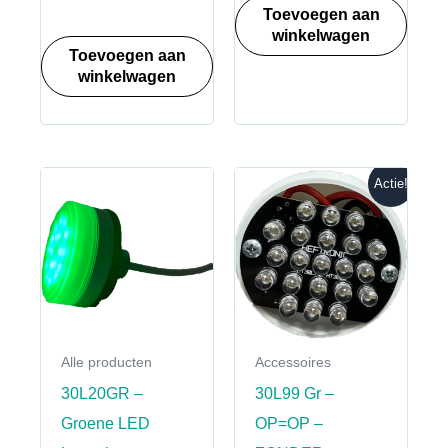
€ 1.999,00.
Toevoegen aan
winkelwagen
Toevoegen aan
winkelwagen
Actie!
Alle producten
Accessoires
30L20GR –
30L99 Gr –
Groene LED
OP=OP –