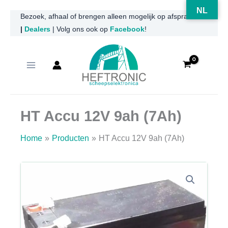
NL
Ga
Bezoek, afhaal of brengen alleen mogelijk op afspraak
|
Dealers
| Volg ons ook op
Facebook
!
naar
de
inhoud
HT Accu 12V 9ah (7Ah)
Home
Producten
HT Accu 12V 9ah (7Ah)