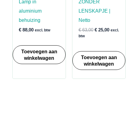
Lamp in
ZONDER
aluminium
LENSKAPJE |
behuizing
Netto
Oorspronkelijke
Huidige
€
88,00
€
63,00
€
25,00
excl. btw
excl.
prijs
prijs
btw
was:
is:
€ 63,00.
€ 25,00.
Toevoegen aan
Toevoegen aan
winkelwagen
winkelwagen