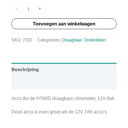
HT
-
+
Accu
Toevoegen aan winkelwagen
12V
9ah
SKU:
7310
Categorieën:
Draagbaar
,
Onderdelen
(7Ah)
aantal
Beschrijving
Aanvullende informatie
Accu tbv de HT60D draagbare clinometer, 12V-9ah
Deze accu is even groot als de 12V 7Ah accu’s