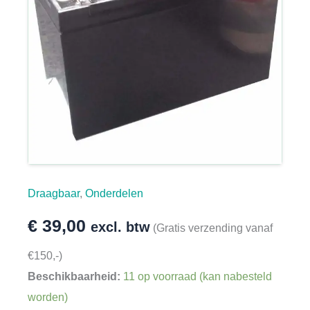
Draagbaar
,
Onderdelen
€
39,00
excl. btw
(Gratis verzending vanaf
€150,-)
Beschikbaarheid:
11 op voorraad (kan nabesteld
worden)