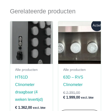
Gerelateerde producten
Actie!
Alle producten
Alle producten
HT61D
63D – RVS
Clinometer
Clinometer
draagbaar (4
Oorspronkelijke
€
2.391,00
prijs
Huidige
€
1.999,00
excl. btw
weken levertijd)
was:
prijs
€ 2.391,00.
is:
€
1.362,00
excl. btw