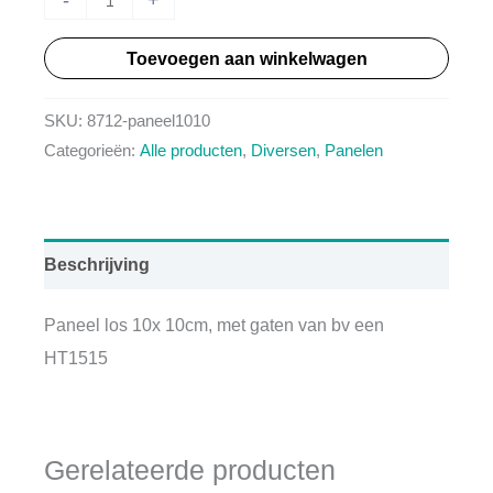
los
Toevoegen aan winkelwagen
10x
10cm
SKU:
8712-paneel1010
aantal
Categorieën:
Alle producten
,
Diversen
,
Panelen
Beschrijving
Paneel los 10x 10cm, met gaten van bv een
HT1515
Gerelateerde producten