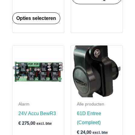
tot
€ 17,00
Dit
Opties selecteren
product
heeft
meerdere
variaties.
Deze
optie
kan
gekozen
worden
Alarm
Alle producten
op
24V Accu BewR3
61D Entree
de
(Compleet)
productpagina
€
275,00
excl. btw
€
24,00
excl. btw