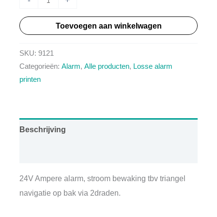
Amp
Toevoegen aan winkelwagen
-
Ampere
SKU:
9121
alarm
Categorieën:
Alarm
,
Alle producten
,
Losse alarm
aantal
printen
Beschrijving
Aanvullende informatie
24V Ampere alarm, stroom bewaking tbv triangel
navigatie op bak via 2draden.