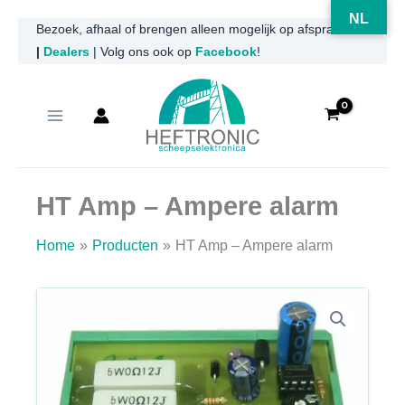
NL
Ga
Bezoek, afhaal of brengen alleen mogelijk op afspraak
|
Dealers
| Volg ons ook op
Facebook
!
naar
de
inhoud
HT Amp – Ampere alarm
Home
Producten
HT Amp – Ampere alarm