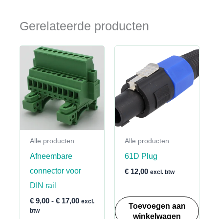
Gerelateerde producten
Alle producten
Alle producten
Afneembare
61D Plug
connector voor
€
12,00
excl. btw
DIN rail
Prijsklasse:
€
9,00
-
€
17,00
excl.
Toevoegen aan
€ 9,00
btw
winkelwagen