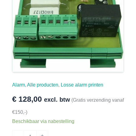
Alarm
,
Alle producten
,
Losse alarm printen
€
128,00
excl. btw
(Gratis verzending vanaf
€150,-)
Beschikbaar via nabestelling
HT
-
+