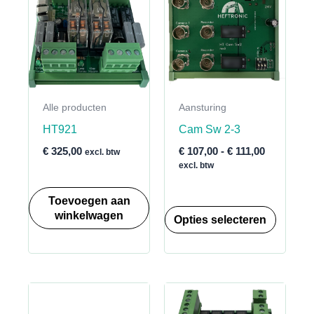
Alle producten
Aansturing
HT921
Cam Sw 2-3
Prijsklass
€
325,00
€
107,00
-
€
111,00
excl. btw
€ 107,00
excl. btw
tot
€ 111,00
Toevoegen aan
Dit
winkelwagen
Opties selecteren
product
heeft
meerde
variatie