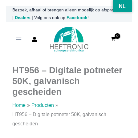
NL
Ga
Bezoek, afhaal of brengen alleen mogelijk op afspraak
|
Dealers
| Volg ons ook op
Facebook
!
naar
de
inhoud
HT956 – Digitale potmeter
50K, galvanisch
gescheiden
Home
Producten
HT956 – Digitale potmeter 50K, galvanisch
gescheiden