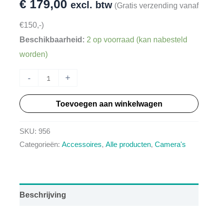
€
179,00
excl. btw
(Gratis verzending vanaf
€150,-)
Beschikbaarheid:
2 op voorraad (kan nabesteld
worden)
HT956
-
+
-
Toevoegen aan winkelwagen
Digitale
potmeter
SKU:
956
50K,
Categorieën:
Accessoires
,
Alle producten
,
Camera's
galvanisch
gescheiden
aantal
Beschrijving