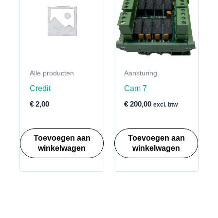
Deze
optie
kan
gekoze
worden
Alle producten
Aansturing
op
Credit
Cam 7
de
product
€
2,00
€
200,00
excl. btw
Toevoegen aan
Toevoegen aan
winkelwagen
winkelwagen