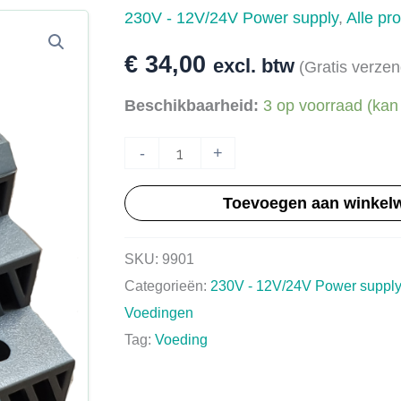
230V - 12V/24V Power supply
,
Alle pr
€
34,00
excl. btw
(Gratis verzen
Beschikbaarheid:
3 op voorraad (kan
AC/DC
-
+
Adapter
Toevoegen aan winkel
230V
24V-
SKU:
9901
1,5Ampere
Categorieën:
230V - 12V/24V Power suppl
aantal
Voedingen
Tag:
Voeding