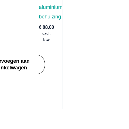
aluminium
behuizing
€
88,00
excl.
btw
evoegen aan
inkelwagen