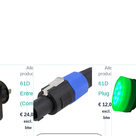
Alle
Alle
producten
producten
61D
61D
Entree
Plug
(Compleet)
€
12,00
excl.
€
24,00
btw
excl.
btw