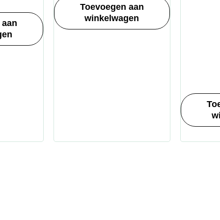
Toevoegen aan
winkelwagen
 aan
gen
To
w