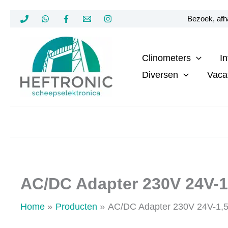
Ga
Bezoek, afha
naar
de
Clinometers
I
inhoud
Diversen
Vaca
AC/DC Adapter 230V 24V-
Home
Producten
AC/DC Adapter 230V 24V-1,