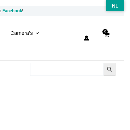
NL
op
Facebook
!
Camera’s