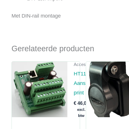
Met DIN-rail montage
Gerelateerde producten
Accessoires
HT1127
Aansluit
print
€
46,00
excl.
btw