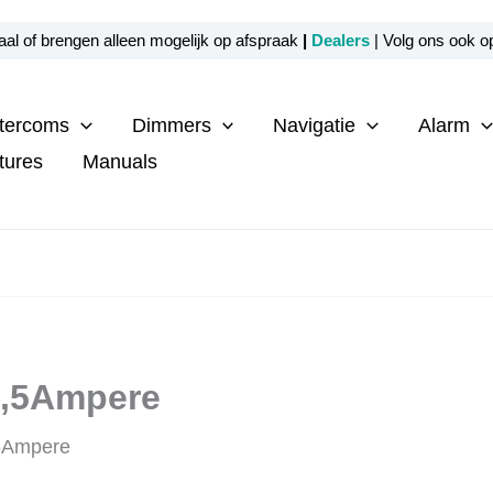
al of brengen alleen mogelijk op afspraak
|
Dealers
| Volg ons ook 
ntercoms
Dimmers
Navigatie
Alarm
tures
Manuals
1,5Ampere
5Ampere