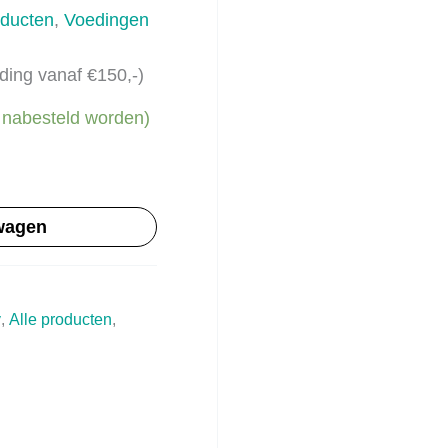
oducten
,
Voedingen
ding vanaf €150,-)
 nabesteld worden)
wagen
y
,
Alle producten
,