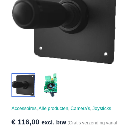
Accessoires
,
Alle producten
,
Camera's
,
Joysticks
€
116,00
excl. btw
(Gratis verzending vanaf