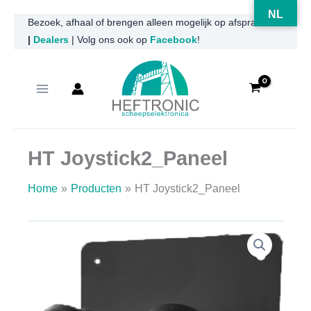
NL
Ga
Bezoek, afhaal of brengen alleen mogelijk op afspraak
|
Dealers
| Volg ons ook op
Facebook
!
naar
de
inhoud
HT Joystick2_Paneel
Home
Producten
HT Joystick2_Paneel