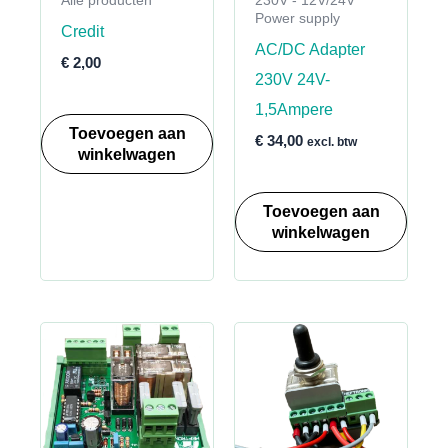
Alle producten
230V - 12V/24V
Power supply
Credit
AC/DC Adapter
€
2,00
230V 24V-
1,5Ampere
Toevoegen aan
€
34,00
excl. btw
winkelwagen
Toevoegen aan
winkelwagen