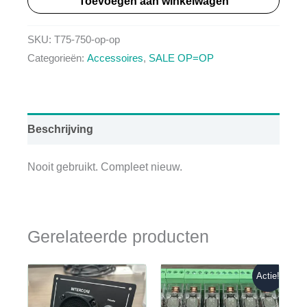
Toevoegen aan winkelwagen
T75-
750
SKU:
T75-750-op-op
-
Categorieën:
Accessoires
,
SALE OP=OP
KUBARA
LAMINA
-
Beschrijving
OP=OP
|
Nooit gebruikt. Compleet nieuw.
Netto
aantal
Gerelateerde producten
Actie!