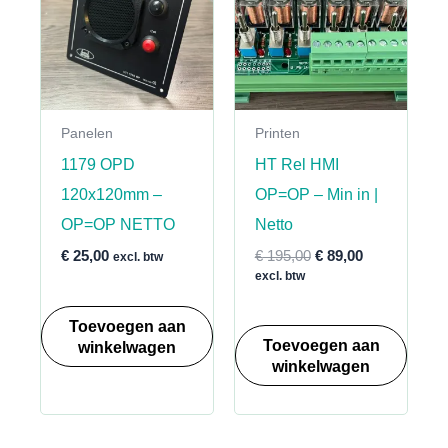
Panelen
Printen
1179 OPD
HT Rel HMI
120x120mm –
OP=OP – Min in |
OP=OP NETTO
Netto
Oorspronkelijke
Huidige
€
25,00
€
195,00
€
89,00
excl. btw
prijs
prijs
excl. btw
was:
is:
€ 195,00.
€ 89,00.
Toevoegen aan
Toevoegen aan
winkelwagen
winkelwagen