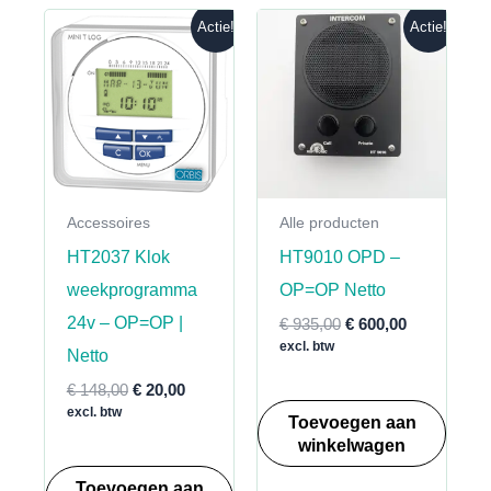
Actie!
Actie!
Accessoires
Alle producten
HT2037 Klok
HT9010 OPD –
weekprogramma
OP=OP Netto
24v – OP=OP |
Oorspronkelijke
Huidige
€
935,00
€
600,00
prijs
prijs
excl. btw
Netto
was:
is:
€ 935,00.
€ 600,00.
Oorspronkelijke
Huidige
€
148,00
€
20,00
prijs
prijs
excl. btw
Toevoegen aan
was:
is:
winkelwagen
€ 148,00.
€ 20,00.
Toevoegen aan