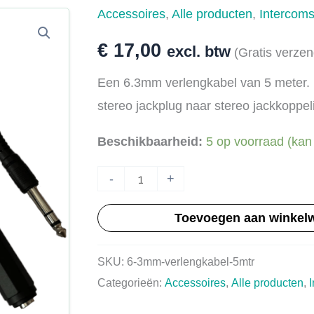
Accessoires
,
Alle producten
,
Intercom
€
17,00
excl. btw
(Gratis verzen
Een 6.3mm verlengkabel van 5 meter. 
stereo jackplug naar stereo jackkoppel
Beschikbaarheid:
5 op voorraad (kan
Verlengkabel
-
+
5m
Toevoegen aan winkel
-
6.3mm
SKU:
6-3mm-verlengkabel-5mtr
aantal
Categorieën:
Accessoires
,
Alle producten
,