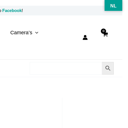
NL
op
Facebook
!
Camera’s