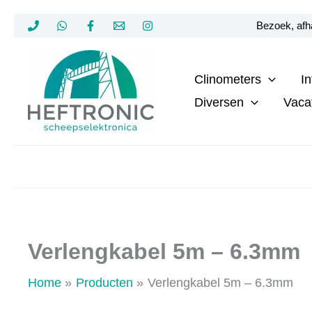
Ga
Bezoek, afha
naar
de
Clinometers
I
inhoud
Diversen
Vaca
Verlengkabel 5m – 6.3mm
Home
Producten
Verlengkabel 5m – 6.3mm