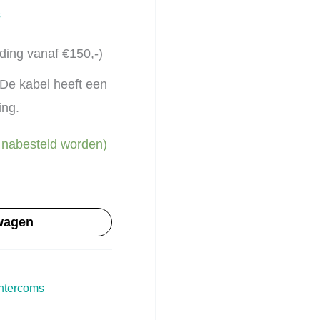
s
ding vanaf €150,-)
De kabel heeft een
ing.
 nabesteld worden)
wagen
Intercoms