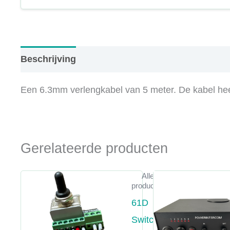
Beschrijving
Een 6.3mm verlengkabel van 5 meter. De kabel heef
Gerelateerde producten
Alle
producten
61D
Switch