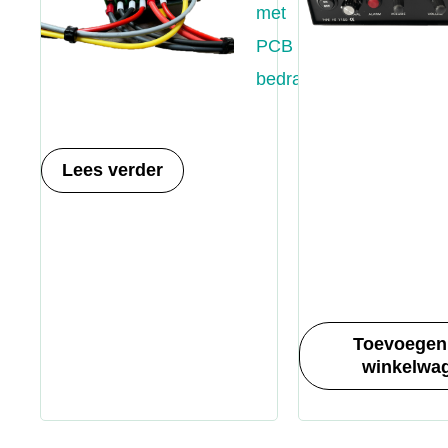
met
PCB
bedraad
Lees verder
Toevoegen
winkelwa