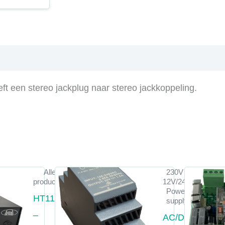
t een stereo jackplug naar stereo jackkoppeling.
Alle
230V -
producten
12V/24V
Power
HT1150
supply
–
AC/DC