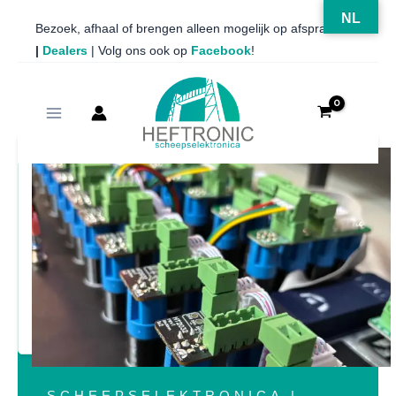
NL
Ga
Bezoek, afhaal of brengen alleen mogelijk op afspraak
|
Dealers
| Volg ons ook op
Facebook
!
naar
de
inhoud
SCHEEPSELEKTRONICA |