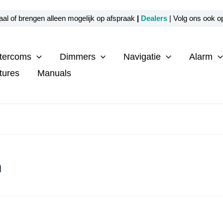
al of brengen alleen mogelijk op afspraak
|
Dealers
| Volg ons ook 
ntercoms
Dimmers
Navigatie
Alarm
tures
Manuals
n