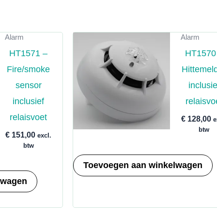
rteerd
ariteit
Alarm
Alarm
HT1571 –
HT1570
Fire/smoke
Hittemel
sensor
inclusie
inclusief
relaisvo
relaisvoet
€
128,00
e
btw
€
151,00
excl.
btw
Toevoegen aan winkelwagen
lwagen