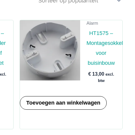
Alarm
 –
HT1575 –
der
Montagesokkel
f
voor
et
buisinbouw
€
13,00
xcl.
excl.
btw
Toevoegen aan winkelwagen