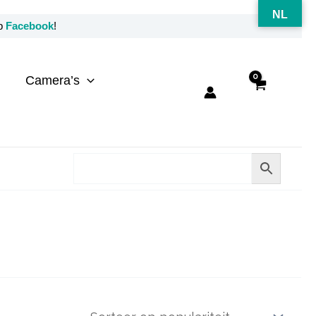
NL
op
Facebook
!
Camera’s