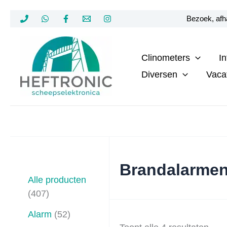
Ga
Bezoek, afha
naar
de
Clinometers
I
inhoud
Diversen
Vaca
Brandalarme
Alle producten
4
407
0
5
Alarm
52
7