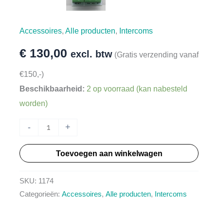
Accessoires
,
Alle producten
,
Intercoms
€
130,00
excl. btw
(Gratis verzending vanaf
€150,-)
Beschikbaarheid:
2 op voorraad (kan nabesteld
worden)
HT1174
-
+
-
Toevoegen aan winkelwagen
Audio
relais
SKU:
1174
aantal
Categorieën:
Accessoires
,
Alle producten
,
Intercoms