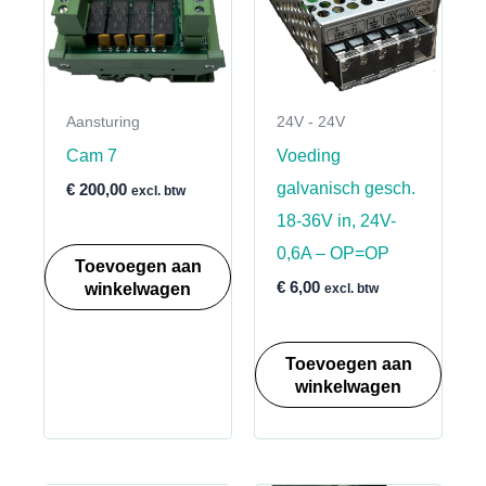
Aansturing
24V - 24V
Cam 7
Voeding
galvanisch gesch.
€
200,00
excl. btw
18-36V in, 24V-
0,6A – OP=OP
Toevoegen aan
winkelwagen
€
6,00
excl. btw
Toevoegen aan
winkelwagen