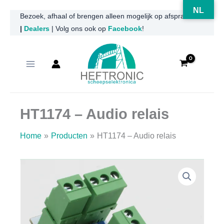
NL
Ga
Bezoek, afhaal of brengen alleen mogelijk op afspraak
|
Dealers
| Volg ons ook op
Facebook
!
naar
de
inhoud
HT1174 – Audio relais
Home
Producten
HT1174 – Audio relais