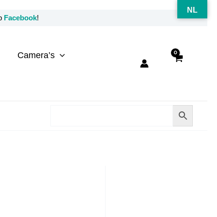
NL
op
Facebook
!
Camera’s