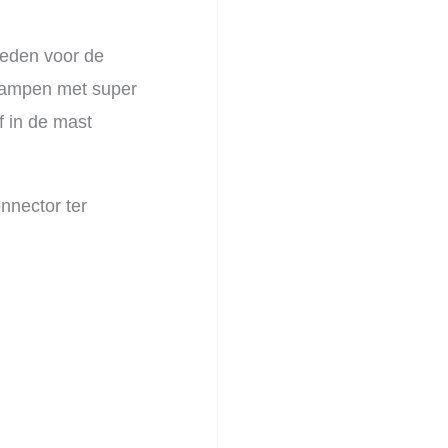
heden voor de
lampen met super
f in de mast
nnector ter