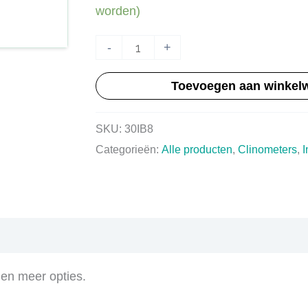
worden)
HT30IB8+
-
+
Clinometer
Toevoegen aan winkel
inbouw
aantal
SKU:
30IB8
Categorieën:
Alle producten
,
Clinometers
,
en meer opties.