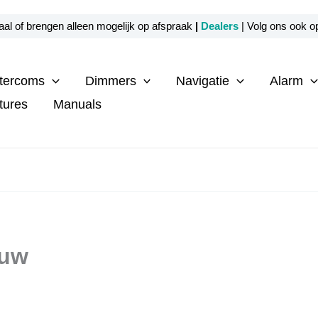
al of brengen alleen mogelijk op afspraak
|
Dealers
| Volg ons ook 
ntercoms
Dimmers
Navigatie
Alarm
tures
Manuals
ouw