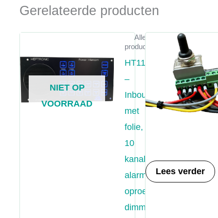
Gerelateerde producten
Alle
producten
HT1100
–
NIET OP
Inbouw
VOORRAAD
met
folie,
10
kanalen,
Lees verder
alarm,
oproep,
dimmer