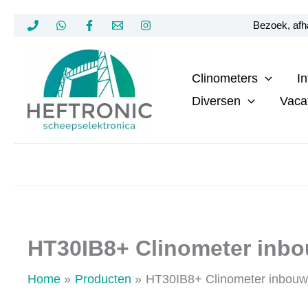
Ga
Bezoek, afha
naar
de
Clinometers
I
inhoud
Diversen
Vaca
HT30IB8+ Clinometer inb
Home
Producten
HT30IB8+ Clinometer inbouw