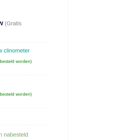
ke
e
tw
(Gratis
w clinometer
abesteld worden)
0.
abesteld worden)
n nabesteld