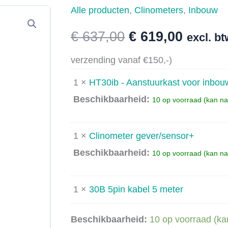
Alle producten
,
Clinometers
,
Inbouw
Oorspronkelij
Huidig
€
637,00
€
619,00
excl. b
prijs
prijs
verzending vanaf €150,-)
1 ×
HT30ib - Aanstuurkast voor inbou
was:
is:
Beschikbaarheid:
10 op voorraad (kan n
€ 637,00.
€ 619,0
1 ×
Clinometer gever/sensor+
Beschikbaarheid:
10 op voorraad (kan n
1 ×
30B 5pin kabel 5 meter
Beschikbaarheid:
10 op voorraad (ka