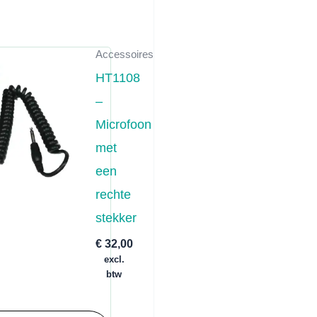
Accessoires
HT1108
–
Microfoon
met
een
rechte
stekker
se:
€
32,00
excl.
btw