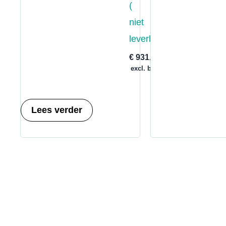
(
niet
leverbaar)
€
931,00
excl. btw
Lees verder