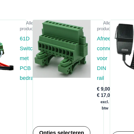
Alle
Alle
producten
producten
61D
Afneembare
Switch
connector
met
voor
PCB
DIN
bedraad
rail
€
9,00
-
Prijsklas
€
17,00
€ 9,00
excl.
tot
btw
€ 17,00
Dit
Opties selecteren