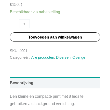
€150,-)
Beschikbaar via nabestelling
HT4001
-
Toevoegen aan winkelwagen
Background
led
SKU:
4001
aantal
Categorieën:
Alle producten
,
Diversen
,
Overige
Beschrijving
Een kleine en compacte print met 8 leds te
gebruiken als background verlichting.