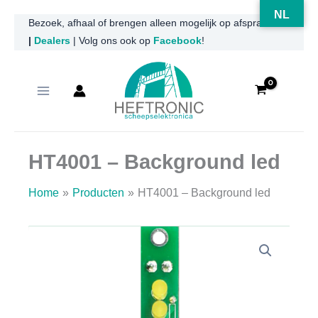
NL
Ga
Bezoek, afhaal of brengen alleen mogelijk op afspraak
|
Dealers
| Volg ons ook op
Facebook
!
naar
de
inhoud
HT4001 – Background led
Home
Producten
HT4001 – Background led