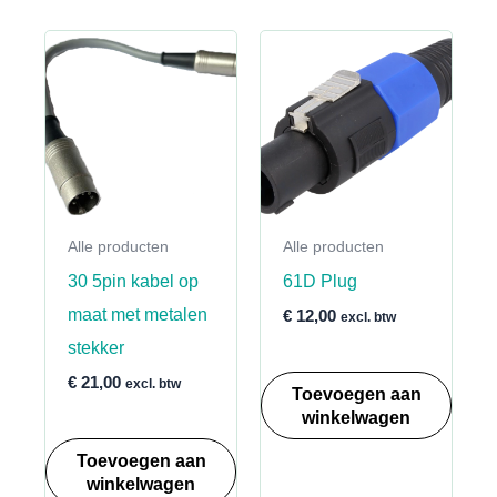
meerdere
variaties.
Deze
optie
kan
gekozen
worden
Alle producten
Alle producten
op
30 5pin kabel op
61D Plug
de
maat met metalen
productpagina
€
12,00
excl. btw
stekker
€
21,00
excl. btw
Toevoegen aan
winkelwagen
Toevoegen aan
winkelwagen