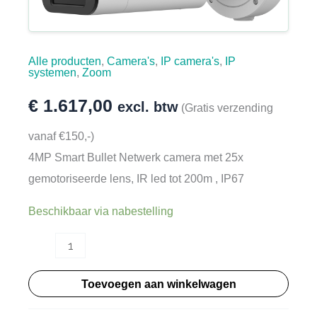
Alle producten
,
Camera's
,
IP camera's
,
IP
systemen
,
Zoom
€
1.617,00
excl. btw
(Gratis verzending
vanaf €150,-)
4MP Smart Bullet Netwerk camera met 25x
gemotoriseerde lens, IR led tot 200m , IP67
Beschikbaar via nabestelling
HT
Zoom
Toevoegen aan winkelwagen
IP
camera