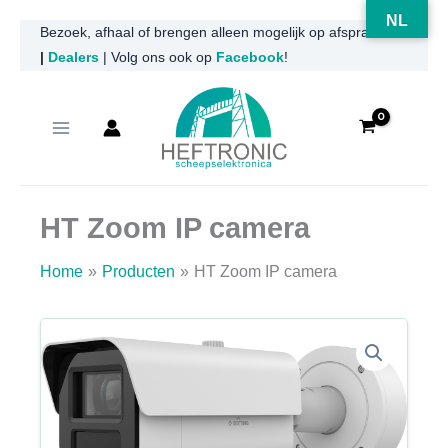
NL
Ga
Bezoek, afhaal of brengen alleen mogelijk op afspraak
|
Dealers
| Volg ons ook op
Facebook
!
naar
de
inhoud
HT Zoom IP camera
Home
Producten
HT Zoom IP camera