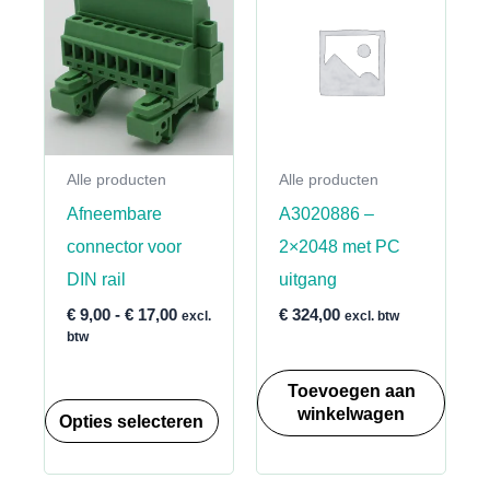
Alle producten
Alle producten
Afneembare
A3020886 –
connector voor
2×2048 met PC
DIN rail
uitgang
Prijsklasse:
€
9,00
-
€
17,00
€
324,00
excl.
excl. btw
€ 9,00
btw
tot
€ 17,00
Toevoegen aan
Dit
winkelwagen
Opties selecteren
product
heeft