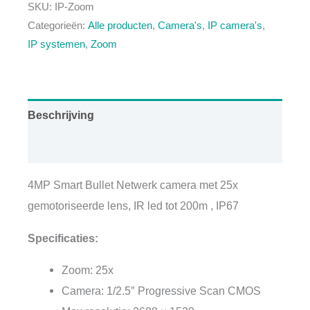
SKU:
IP-Zoom
aantal
Categorieën:
Alle producten
,
Camera's
,
IP camera's
,
IP systemen
,
Zoom
Beschrijving
Aanvullende informatie
4MP Smart Bullet Netwerk camera met 25x
gemotoriseerde lens, IR led tot 200m , IP67
Specificaties:
Zoom: 25x
Camera: 1/2.5″ Progressive Scan CMOS